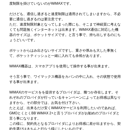
度制限を掛けていないのがWiMAXです。
だけども、通信し過ぎると速度制限は適用されてしまいますから、不必
要に通信し過ぎるのは要注意です。
ただ、速度制限対象となってしまった際にも、そこまで神経質に考えな
くても問題無くインターネットは出来ます。WiMAX通信に対応した機
器のサイズは、ポケットサイズです。と言う事で、持ち出しするのにち
ょうどいいです。
ポケットからはみ出さないサイズですし、重さや厚みも大した事無く
て、ポケットティッシュと一緒に入れても余裕があります。
WiMAX機器は、スマホアプリを使用して操作する事が出来ます。
そう言う事で、ワイマックス機器をカバンの中に入れ、その状態で使用
する事が出来ます。
WiMAXのサービスをを提供するプロバイダは、幾つか存在します。そ
れぞれのプロバイダが行っているキャンペーンによってお得感は異なり
ますから、その部分では、お気を付け下さい。
たとえば、出来るだけ安くWiMAXサービスを利用したいのであれば、
GMOとくとくBB WiMAX 2+と言うプロバイダがお勧めのプロバイダと
言う事になります。
この様に、契約先となるプロバイダによりお得感に差が出ますから、契
約先選びはきちんと行なう様にしたいものです。