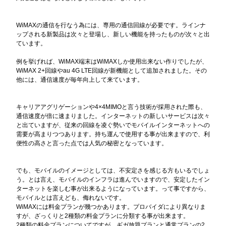
WiMAXの通信を行なう為には、専用の通信回線が必要です。ラインナ
ップされる新製品は次々と登場し、新しい機能を持ったものが次々と出
ています。
例を挙げれば、WiMAX端末はWiMAXしか使用出来ない作りでしたが、
WiMAX 2+回線やau 4G LTE回線が新機能として追加されました。その
他には、通信速度が毎年向上して来ています。
キャリアアグリゲーションや4×4MIMOと言う技術が採用された際も、
通信速度が倍に速まりました。インターネットの新しいサービスは次々
と出ていますが、従来の回線を凌ぐ勢いでモバイルインターネットへの
需要が高まりつつあります。持ち運んで使用する事が出来ますので、利
便性の高さと言った点では人気の秘密となっています。
でも、モバイルのイメージとしては、不安定さを感じる方もいるでしょ
う。とは言え、モバイルのインフラは進んでいますので、安定したイン
ターネットを楽しむ事が出来るようになっています。って事ですから、
モバイルとは言えども、侮れないです。
WiMAXには料金プランが幾つかあります。プロバイダにより異なりま
すが、ざっくりと2種類の料金プランに分類する事が出来ます。
2種類の料金プランについてですが、ギガ放題プランと通常プランの2