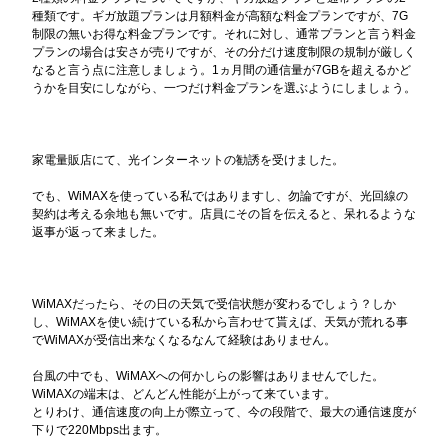
種類です。ギガ放題プランは月額料金が高額な料金プランですが、7G
制限の無いお得な料金プランです。それに対し、通常プランと言う料金
プランの場合は安さが売りですが、その分だけ速度制限の規制が厳しく
なると言う点に注意しましょう。1ヵ月間の通信量が7GBを超えるかど
うかを目安にしながら、一つだけ料金プランを選ぶようにしましょう。
家電量販店にて、光インターネットの勧誘を受けました。
でも、WiMAXを使っている私ではありますし、勿論ですが、光回線の
契約は考える余地も無いです。店員にその旨を伝えると、呆れるような
返事が返って来ました。
WiMAXだったら、その日の天気で受信状態が変わるでしょう？しか
し、WiMAXを使い続けている私から言わせて貰えば、天気が荒れる事
でWiMAXが受信出来なくなるなんて経験はありません。
台風の中でも、WiMAXへの何かしらの影響はありませんでした。
WiMAXの端末は、どんどん性能が上がって来ています。
とりわけ、通信速度の向上が際立って、今の段階で、最大の通信速度が
下りで220Mbps出ます。