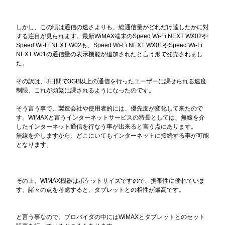
しかし、この頃は通信の速さよりも、総通信量がどれだけ達したかに対
する注目が見られます。最新WiMAX端末のSpeed Wi-Fi NEXT WX02や
Speed Wi-Fi NEXT W02も、Speed Wi-Fi NEXT WX01やSpeed Wi-Fi
NEXT W01の通信量の表示機能が追加されたと言う形で発売されまし
た。
その訳は、3日間で3GB以上の通信を行ったユーザーに課せられる速度
制限、これが頻繁に課されるようになったのです。
そう言う事で、製造会社や使用者的には、優先度が変化して来たので
す。WiMAXと言うインターネットサービスの特長としては、無線を介
したインターネット通信を行なう事が出来ると言う点にあります。
無線を介しますから、どこにいてもインターネットに接続する事が可能
となります。
その上、WiMAX機器はポケットサイズですので、携帯性に優れていま
す。諸々の点を考慮すると、タブレットとの相性が最高です。
と言う事なので、プロバイダの中にはWiMAXとタブレットとのセット